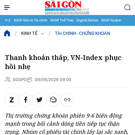
中文
SGGP Đầu tư Tài chính
SGGP Thể Thao
English Edition
SGGP Epaper
KINH TẾ
TÀI CHÍNH- CHỨNG KHOÁN
Thanh khoản thấp, VN-Index phục
hồi nhẹ
SGGPO
09/06/2026 09:00
Thị trường chứng khoán phiên 9-6 biến động
mạnh trong bối cảnh dòng tiền tiếp tục thận
trọng. Nhóm cổ phiếu tài chính lấy lại sắc xanh,