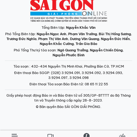
Tổng Biên tập:
Nguyễn Khắc Văn
Phó Tổng Biên tập:
Nguyễn Ngọc Anh
,
Phạm Văn Trường
,
Bùi Thị Hồng Sương
,
Trương Đức Nghĩa
,
Phạm Thị Vân Anh
,
Dương Văn Quang
,
Nguyễn Đức Hiển
,
Nguyễn Khắc Cường
,
Trần Gia Bảo
Phó Tổng Thư ký tòa soạn:
Ngô Quang Trưởng
,
Nguyễn Chiến Dũng
,
Nguyễn Phước Bình
Tòa soạn
: 432-434 Nguyễn Thị Minh Khai, Phường Bàn Cờ, TP.HCM
Điện thoại Báo SGGP
: (028) 3.9294.091, 3.9294.092, 3.9294.093,
3.9294.097, 3.9294.098
Điện thoại Tòa soạn Báo Điện tử
: 08 65 11 22 55
Giấy phép hoạt động Báo in và Báo Điện tử số 305/GP-BTTTT do Bộ Thông
tin và Truyền thông cấp ngày 28-8-2023.
© Bản quyền Báo SÀI GÒN GIẢI PHÓNG.