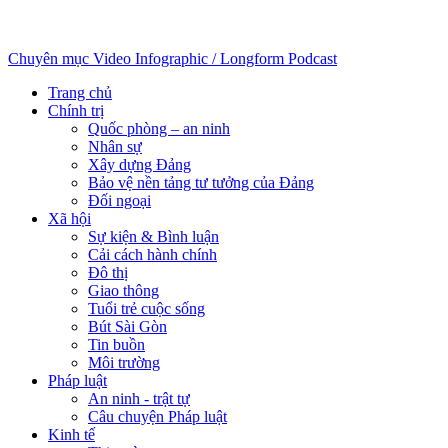
Chuyên mục
Video
Infographic / Longform
Podcast
Trang chủ
Chính trị
Quốc phòng – an ninh
Nhân sự
Xây dựng Đảng
Bảo vệ nền tảng tư tưởng của Đảng
Đối ngoại
Xã hội
Sự kiện & Bình luận
Cải cách hành chính
Đô thị
Giao thông
Tuổi trẻ cuộc sống
Bút Sài Gòn
Tin buồn
Môi trường
Pháp luật
An ninh - trật tự
Câu chuyện Pháp luật
Kinh tế