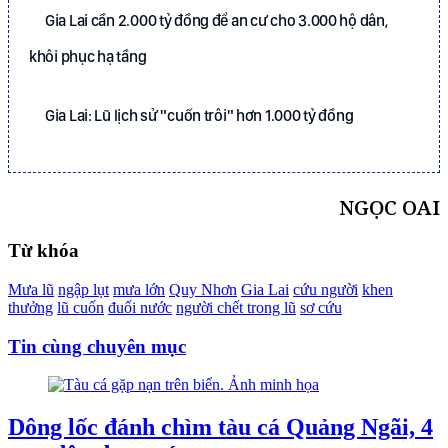
Gia Lai cần 2.000 tỷ đồng để an cư cho 3.000 hộ dân,
khôi phục hạ tầng
Gia Lai: Lũ lịch sử "cuốn trôi" hơn 1.000 tỷ đồng
NGỌC OAI
Từ khóa
Mưa lũ
ngập lụt
mưa lớn
Quy Nhơn
Gia Lai
cứu người
khen
thưởng
lũ cuốn
đuối nước
người chết trong lũ
sơ cứu
Tin cùng chuyên mục
Dông lốc đánh chìm tàu cá Quảng Ngãi, 4