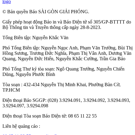
logo
© Bản quyền Báo SÀI GÒN GIẢI PHÓNG.
Giấy phép hoạt động Báo in và Báo Điện tử số 305/GP-BTTTT do
Bộ Thông tin và Truyền thông cấp ngày 28-8-2023.
Tổng Biên tập:
Nguyễn Khắc Văn
Phó Tổng Biên tập:
Nguyễn Ngọc Anh
,
Phạm Văn Trường
,
Bùi Thị
Hồng Sương
,
Trương Đức Nghĩa
,
Phạm Thị Vân Anh
,
Dương Văn
Quang
,
Nguyễn Đức Hiển
,
Nguyễn Khắc Cường
,
Trần Gia Bảo
Phó Tổng Thư ký tòa soạn:
Ngô Quang Trưởng
,
Nguyễn Chiến
Dũng
,
Nguyễn Phước Bình
Tòa soạn : 432-434 Nguyễn Thị Minh Khai, Phường Bàn Cờ,
TP.HCM
Điện thoại Báo SGGP: (028) 3.9294.091, 3.9294.092, 3.9294.093,
3.9294.097, 3.9294.098
Điện thoại Tòa soạn Báo Điện tử: 08 65 11 22 55
Liên hệ quảng cáo :