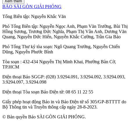
Xem thêm
BÁO SÀI GÒN GIẢI PHÓNG
Tổng Biên tập:
Nguyễn Khắc Văn
Phó Tổng Biên tập:
Nguyễn Ngọc Anh
,
Phạm Văn Trường
,
Bùi Thị
Hồng Sương
,
Trương Đức Nghĩa
,
Phạm Thị Vân Anh
,
Dương Văn
Quang
,
Nguyễn Đức Hiển
,
Nguyễn Khắc Cường
,
Trần Gia Bảo
Phó Tổng Thư ký tòa soạn:
Ngô Quang Trưởng
,
Nguyễn Chiến
Dũng
,
Nguyễn Phước Bình
Tòa soạn
: 432-434 Nguyễn Thị Minh Khai, Phường Bàn Cờ,
TP.HCM
Điện thoại Báo SGGP
: (028) 3.9294.091, 3.9294.092, 3.9294.093,
3.9294.097, 3.9294.098
Điện thoại Tòa soạn Báo Điện tử
: 08 65 11 22 55
Giấy phép hoạt động Báo in và Báo Điện tử số 305/GP-BTTTT do
Bộ Thông tin và Truyền thông cấp ngày 28-8-2023.
© Bản quyền Báo SÀI GÒN GIẢI PHÓNG.