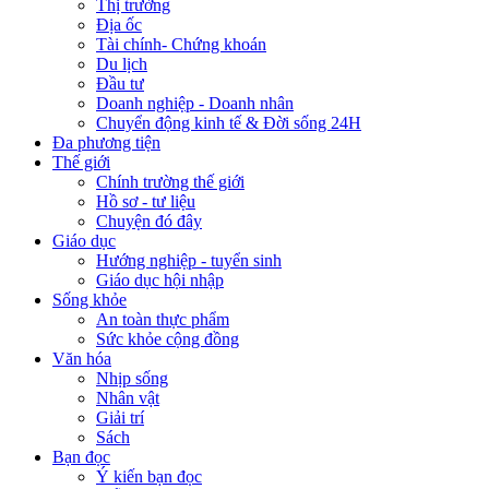
Thị trường
Địa ốc
Tài chính- Chứng khoán
Du lịch
Đầu tư
Doanh nghiệp - Doanh nhân
Chuyển động kinh tế & Đời sống 24H
Đa phương tiện
Thế giới
Chính trường thế giới
Hồ sơ - tư liệu
Chuyện đó đây
Giáo dục
Hướng nghiệp - tuyển sinh
Giáo dục hội nhập
Sống khỏe
An toàn thực phẩm
Sức khỏe cộng đồng
Văn hóa
Nhịp sống
Nhân vật
Giải trí
Sách
Bạn đọc
Ý kiến bạn đọc