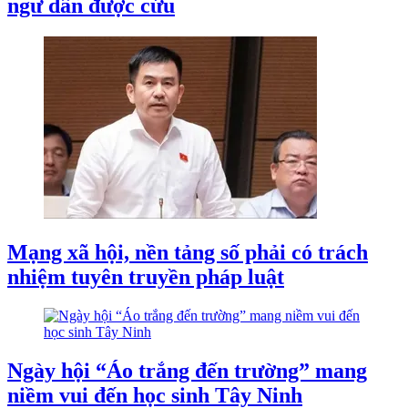
ngư dân được cứu
Mạng xã hội, nền tảng số phải có trách
nhiệm tuyên truyền pháp luật
Ngày hội “Áo trắng đến trường” mang
niềm vui đến học sinh Tây Ninh