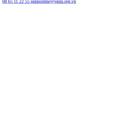
08 65 11 22 55
sggponline@sggp.org.vn