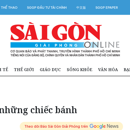
 THỂ THAO
SGGP ĐẦU TƯ TÀI CHÍNH
中文版
SGGP EPAPER
H TẾ
THẾ GIỚI
GIÁO DỤC
SỐNG KHỎE
VĂN HÓA
BẠ
 những chiếc bánh
Theo dõi Báo Sài Gòn Giải Phóng trên