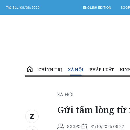
Thứ Bảy, 08/08/2026
ENGLISH EDITION
SGGP
CHÍNH TRỊ
XÃ HỘI
PHÁP LUẬT
KIN
XÃ HỘI
Gửi tấm lòng từ
SGGPO
31/10/2025 06:22