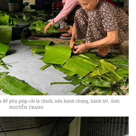
 để phụ giúp cắt lá chuối, nấu bánh chưng, bánh tét. Ảnh:
NGUYỄN TRANG