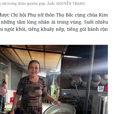
ụ nữ trong thôn quyên góp. Ảnh: NGUYỄN TRANG
 được Chi hội Phụ nữ thôn Thọ Bắc cùng chùa Kim
 những tấm lòng nhân ái trong vùng. Suốt nhiều
i ngút khói, tiếng khuấy nếp, tiếng gói bánh rộn