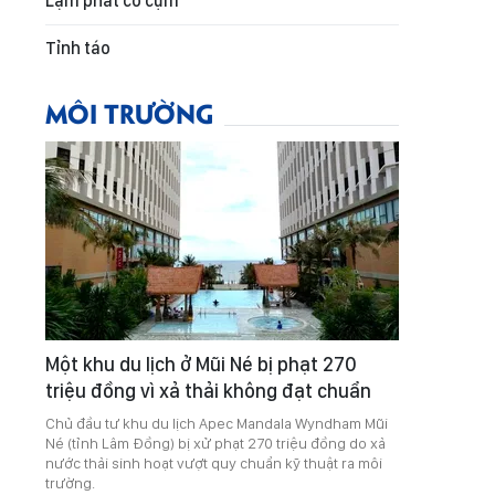
Lạm phát co cụm
Tỉnh táo
MÔI TRƯỜNG
Một khu du lịch ở Mũi Né bị phạt 270
triệu đồng vì xả thải không đạt chuẩn
Chủ đầu tư khu du lịch Apec Mandala Wyndham Mũi
Né (tỉnh Lâm Đồng) bị xử phạt 270 triệu đồng do xả
nước thải sinh hoạt vượt quy chuẩn kỹ thuật ra môi
trường.