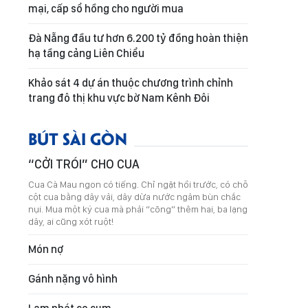
mại, cấp sổ hồng cho người mua
Đà Nẵng đầu tư hơn 6.200 tỷ đồng hoàn thiện
hạ tầng cảng Liên Chiểu
Khảo sát 4 dự án thuộc chương trình chỉnh
trang đô thị khu vực bờ Nam Kênh Đôi
BÚT SÀI GÒN
“CỞI TRÓI” CHO CUA
Cua Cà Mau ngon có tiếng. Chỉ ngặt hồi trước, có chỗ
cột cua bằng dây vải, dây dừa nước ngâm bùn chắc
nụi. Mua một ký cua mà phải “cõng” thêm hai, ba lạng
dây, ai cũng xót ruột!
Món nợ
Gánh nặng vô hình