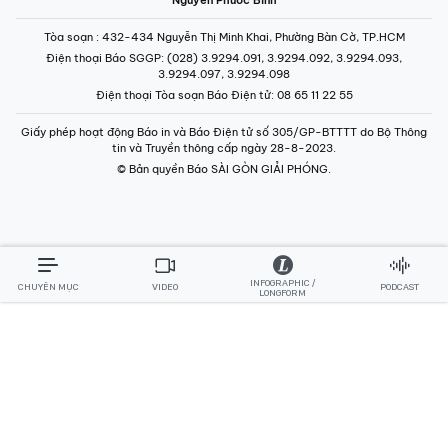
Nguyễn Phước Bình
Tòa soạn
: 432-434 Nguyễn Thị Minh Khai, Phường Bàn Cờ, TP.HCM
Điện thoại Báo SGGP
: (028) 3.9294.091, 3.9294.092, 3.9294.093,
3.9294.097, 3.9294.098
Điện thoại Tòa soạn Báo Điện tử
: 08 65 11 22 55
Giấy phép hoạt động Báo in và Báo Điện tử số 305/GP-BTTTT do Bộ Thông
tin và Truyền thông cấp ngày 28-8-2023.
© Bản quyền Báo SÀI GÒN GIẢI PHÓNG.
INFOGRAPHIC /
CHUYÊN MỤC
VIDEO
PODCAST
LONGFORM