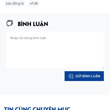
báo động lũ
vỡ đê
BÌNH LUẬN
GỬI BÌNH LUẬN
TIN CÙNG CHUYÊN MỤC