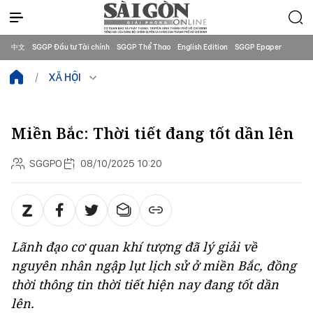
中文
SGGP Đầu tư Tài chính
SGGP Thể Thao
English Edition
SGGP Epaper
XÃ HỘI
Miền Bắc: Thời tiết đang tốt dần lên
SGGPO
08/10/2025 10:20
Lãnh đạo cơ quan khí tượng đã lý giải về
nguyên nhân ngập lụt lịch sử ở miền Bắc, đồng
thời thông tin thời tiết hiện nay đang tốt dần
lên.