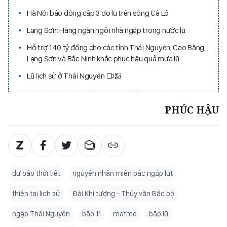
Hà Nội báo động cấp 3 do lũ trên sông Cà Lồ
Lạng Sơn: Hàng ngàn ngôi nhà ngập trong nước lũ
Hỗ trợ 140 tỷ đồng cho các tỉnh Thái Nguyên, Cao Bằng,
Lạng Sơn và Bắc Ninh khắc phục hậu quả mưa lũ
Lũ lịch sử ở Thái Nguyên
PHÚC HẬU
dự báo thời tiết
nguyên nhân miền bắc ngập lụt
thiên tai lịch sử
Đài Khí tượng - Thủy văn Bắc bộ
ngập Thái Nguyên
bão 11
matmo
bão lũ