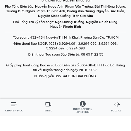
Tổng Biên tập:
Nguyễn Khắc Văn
Phó Tổng Biên tập:
Nguyễn Ngọc Anh
,
Phạm Văn Trường
,
Bùi Thị Hồng Sương
,
Trương Đức Nghĩa
,
Phạm Thị Vân Anh
,
Dương Văn Quang
,
Nguyễn Đức Hiển
,
Nguyễn Khắc Cường
,
Trần Gia Bảo
Phó Tổng Thư ký tòa soạn:
Ngô Quang Trưởng
,
Nguyễn Chiến Dũng
,
Nguyễn Phước Bình
Tòa soạn
: 432-434 Nguyễn Thị Minh Khai, Phường Bàn Cờ, TP.HCM
Điện thoại Báo SGGP
: (028) 3.9294.091, 3.9294.092, 3.9294.093,
3.9294.097, 3.9294.098
Điện thoại Tòa soạn Báo Điện tử
: 08 65 11 22 55
Giấy phép hoạt động Báo in và Báo Điện tử số 305/GP-BTTTT do Bộ Thông
tin và Truyền thông cấp ngày 28-8-2023.
© Bản quyền Báo SÀI GÒN GIẢI PHÓNG.
INFOGRAPHIC /
CHUYÊN MỤC
VIDEO
PODCAST
LONGFORM