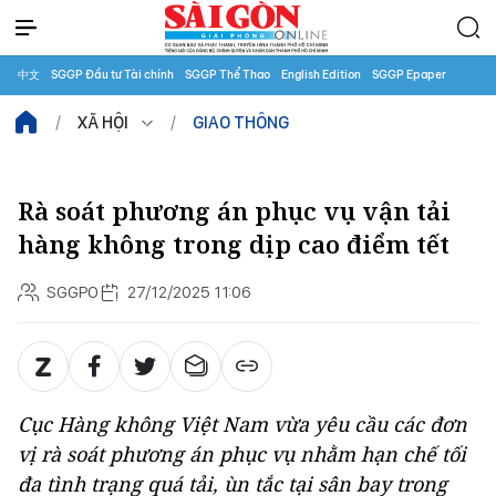
中文
SGGP Đầu tư Tài chính
SGGP Thể Thao
English Edition
SGGP Epaper
XÃ HỘI
GIAO THÔNG
Rà soát phương án phục vụ vận tải
hàng không trong dịp cao điểm tết
SGGPO
27/12/2025 11:06
Cục Hàng không Việt Nam vừa yêu cầu các đơn
vị rà soát phương án phục vụ nhằm hạn chế tối
đa tình trạng quá tải, ùn tắc tại sân bay trong