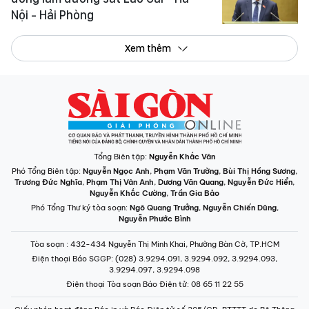
Nội - Hải Phòng
Xem thêm
Tổng Biên tập:
Nguyễn Khắc Văn
Phó Tổng Biên tập:
Nguyễn Ngọc Anh
,
Phạm Văn Trường
,
Bùi Thị Hồng Sương
,
Trương Đức Nghĩa
,
Phạm Thị Vân Anh
,
Dương Văn Quang
,
Nguyễn Đức Hiển
,
Nguyễn Khắc Cường
,
Trần Gia Bảo
Phó Tổng Thư ký tòa soạn:
Ngô Quang Trưởng
,
Nguyễn Chiến Dũng
,
Nguyễn Phước Bình
Tòa soạn
: 432-434 Nguyễn Thị Minh Khai, Phường Bàn Cờ, TP.HCM
Điện thoại Báo SGGP
: (028) 3.9294.091, 3.9294.092, 3.9294.093,
3.9294.097, 3.9294.098
Điện thoại Tòa soạn Báo Điện tử
: 08 65 11 22 55