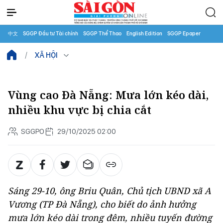
中文
SGGP Đầu tư Tài chính
SGGP Thể Thao
English Edition
SGGP Epaper
XÃ HỘI
Vùng cao Đà Nẵng: Mưa lớn kéo dài,
nhiều khu vực bị chia cắt
SGGPO
29/10/2025 02:00
Sáng 29-10, ông Briu Quân, Chủ tịch UBND xã A
Vương (TP Đà Nẵng), cho biết do ảnh hưởng
mưa lớn kéo dài trong đêm, nhiều tuyến đường