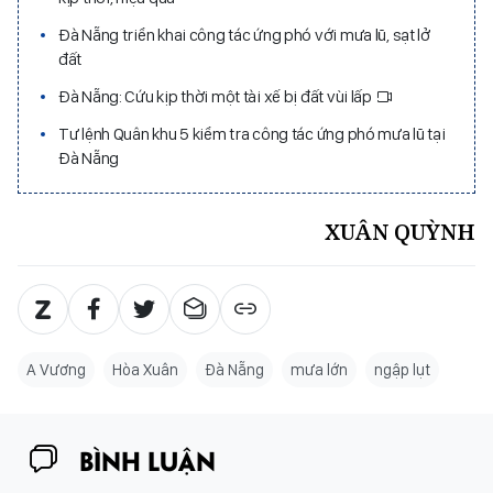
Đà Nẵng triển khai công tác ứng phó với mưa lũ, sạt lở
đất
Đà Nẵng: Cứu kịp thời một tài xế bị đất vùi lấp
Tư lệnh Quân khu 5 kiểm tra công tác ứng phó mưa lũ tại
Đà Nẵng
XUÂN QUỲNH
A Vương
Hòa Xuân
Đà Nẵng
mưa lớn
ngập lụt
BÌNH LUẬN