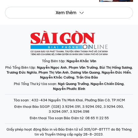
Xem thêm
Tổng Biên tập:
Nguyễn Khắc Văn
Phó Tổng Biên tập:
Nguyễn Ngọc Anh
,
Phạm Văn Trường
,
Bùi Thị Hồng Sương
,
Trương Đức Nghĩa
,
Phạm Thị Vân Anh
,
Dương Văn Quang
,
Nguyễn Đức Hiển
,
Nguyễn Khắc Cường
,
Trần Gia Bảo
Phó Tổng Thư ký tòa soạn:
Ngô Quang Trưởng
,
Nguyễn Chiến Dũng
,
Nguyễn Phước Bình
Tòa soạn
: 432-434 Nguyễn Thị Minh Khai, Phường Bàn Cờ, TP.HCM
Điện thoại Báo SGGP
: (028) 3.9294.091, 3.9294.092, 3.9294.093,
3.9294.097, 3.9294.098
Điện thoại Tòa soạn Báo Điện tử
: 08 65 11 22 55
Giấy phép hoạt động Báo in và Báo Điện tử số 305/GP-BTTTT do Bộ Thông
tin và Truyền thông cấp ngày 28-8-2023.