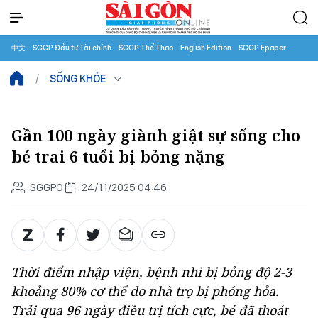
中文
SGGP Đầu tư Tài chính
SGGP Thể Thao
English Edition
SGGP Epaper
SỐNG KHỎE
Gần 100 ngày giành giật sự sống cho
bé trai 6 tuổi bị bỏng nặng
SGGPO
24/11/2025 04:46
Thời điểm nhập viện, bệnh nhi bị bỏng độ 2-3
khoảng 80% cơ thể do nhà trọ bị phóng hỏa.
Trải qua 96 ngày điều trị tích cực, bé đã thoát