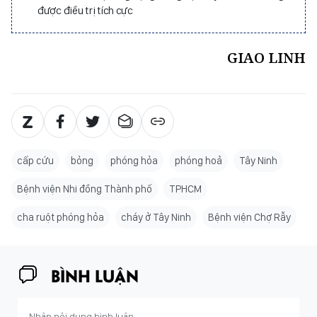
được điều trị tích cực
GIAO LINH
cấp cứu
bỏng
phóng hỏa
phóng hoả
Tây Ninh
Bệnh viện Nhi đồng Thành phố
TPHCM
cha ruột phóng hỏa
cháy ở Tây Ninh
Bệnh viện Chợ Rẫy
BÌNH LUẬN