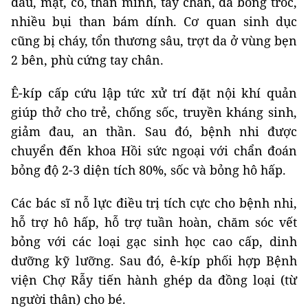
đầu, mặt, cổ, thân mình, tay chân, da bong tróc,
nhiều bụi than bám dính. Cơ quan sinh dục
cũng bị cháy, tổn thương sâu, trợt da ở vùng bẹn
2 bên, phù cứng tay chân.
Ê-kíp cấp cứu lập tức xử trí đặt nội khí quản
giúp thở cho trẻ, chống sốc, truyền kháng sinh,
giảm đau, an thần. Sau đó, bệnh nhi được
chuyển đến khoa Hồi sức ngoại với chẩn đoán
bỏng độ 2-3 diện tích 80%, sốc và bỏng hô hấp.
Các bác sĩ nỗ lực điều trị tích cực cho bệnh nhi,
hỗ trợ hô hấp, hỗ trợ tuần hoàn, chăm sóc vết
bỏng với các loại gạc sinh học cao cấp, dinh
dưỡng kỹ lưỡng. Sau đó, ê-kíp phối hợp Bệnh
viện Chợ Rẫy tiến hành ghép da đồng loại (từ
người thân) cho bé.