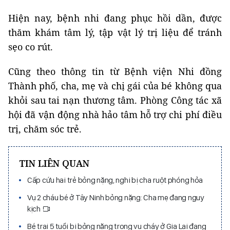
Hiện nay, bệnh nhi đang phục hồi dần, được
thăm khám tâm lý, tập vật lý trị liệu để tránh
sẹo co rút.
Cũng theo thông tin từ Bệnh viện Nhi đồng
Thành phố, cha, mẹ và chị gái của bé không qua
khỏi sau tai nạn thương tâm. Phòng Công tác xã
hội đã vận động nhà hảo tâm hỗ trợ chi phí điều
trị, chăm sóc trẻ.
TIN LIÊN QUAN
Cấp cứu hai trẻ bỏng nặng, nghi bị cha ruột phóng hỏa
Vụ 2 cháu bé ở Tây Ninh bỏng nặng: Cha mẹ đang nguy
kịch
Bé trai 5 tuổi bị bỏng nặng trong vụ cháy ở Gia Lai đang