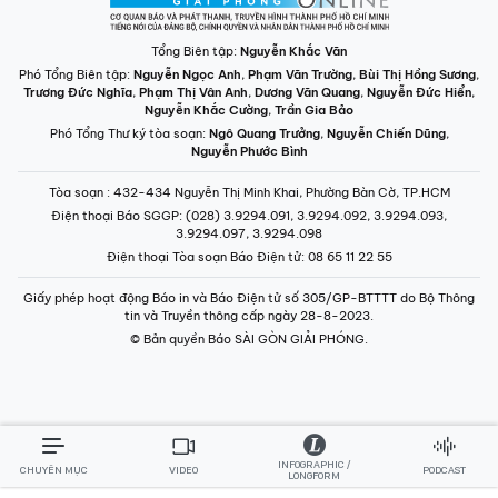
Tổng Biên tập:
Nguyễn Khắc Văn
Phó Tổng Biên tập:
Nguyễn Ngọc Anh
,
Phạm Văn Trường
,
Bùi Thị Hồng Sương
,
Trương Đức Nghĩa
,
Phạm Thị Vân Anh
,
Dương Văn Quang
,
Nguyễn Đức Hiển
,
Nguyễn Khắc Cường
,
Trần Gia Bảo
Phó Tổng Thư ký tòa soạn:
Ngô Quang Trưởng
,
Nguyễn Chiến Dũng
,
Nguyễn Phước Bình
Tòa soạn
: 432-434 Nguyễn Thị Minh Khai, Phường Bàn Cờ, TP.HCM
Điện thoại Báo SGGP
: (028) 3.9294.091, 3.9294.092, 3.9294.093,
3.9294.097, 3.9294.098
Điện thoại Tòa soạn Báo Điện tử
: 08 65 11 22 55
Giấy phép hoạt động Báo in và Báo Điện tử số 305/GP-BTTTT do Bộ Thông
tin và Truyền thông cấp ngày 28-8-2023.
© Bản quyền Báo SÀI GÒN GIẢI PHÓNG.
INFOGRAPHIC /
CHUYÊN MỤC
VIDEO
PODCAST
LONGFORM