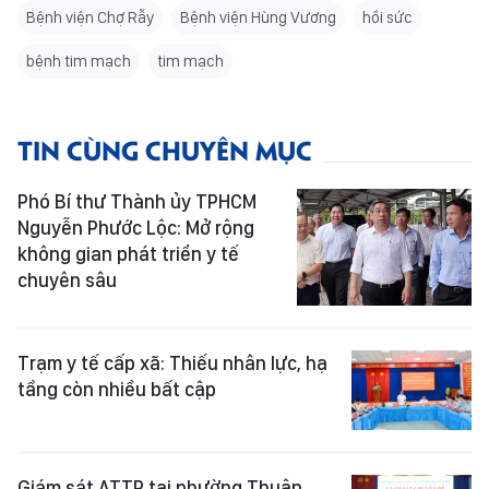
Bệnh viện Chợ Rẫy
Bệnh viện Hùng Vương
hồi sức
bệnh tim mạch
tim mạch
TIN CÙNG CHUYÊN MỤC
Phó Bí thư Thành ủy TPHCM
Nguyễn Phước Lộc: Mở rộng
không gian phát triển y tế
chuyên sâu
Trạm y tế cấp xã: Thiếu nhân lực, hạ
tầng còn nhiều bất cập
Giám sát ATTP tại phường Thuận