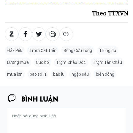
Theo TTXVN
Đắk Pék
Trạm Cát Tiến
Sông Cửu Long
Trung du
Lượng mưa
Cục bộ
Trạm Châu Đốc
Trạm Tân Châu
mưa lớn
bão số 11
bão lũ
ngập sâu
biển đông
BÌNH LUẬN