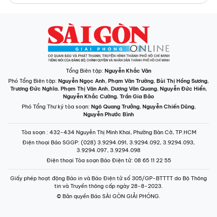
Tổng Biên tập:
Nguyễn Khắc Văn
Phó Tổng Biên tập:
Nguyễn Ngọc Anh
,
Phạm Văn Trường
,
Bùi Thị Hồng Sương
,
Trương Đức Nghĩa
,
Phạm Thị Vân Anh
,
Dương Văn Quang
,
Nguyễn Đức Hiển
,
Nguyễn Khắc Cường
,
Trần Gia Bảo
Phó Tổng Thư ký tòa soạn:
Ngô Quang Trưởng
,
Nguyễn Chiến Dũng
,
Nguyễn Phước Bình
Tòa soạn
: 432-434 Nguyễn Thị Minh Khai, Phường Bàn Cờ, TP.HCM
Điện thoại Báo SGGP
: (028) 3.9294.091, 3.9294.092, 3.9294.093,
3.9294.097, 3.9294.098
Điện thoại Tòa soạn Báo Điện tử
: 08 65 11 22 55
Giấy phép hoạt động Báo in và Báo Điện tử số 305/GP-BTTTT do Bộ Thông
tin và Truyền thông cấp ngày 28-8-2023.
© Bản quyền Báo SÀI GÒN GIẢI PHÓNG.