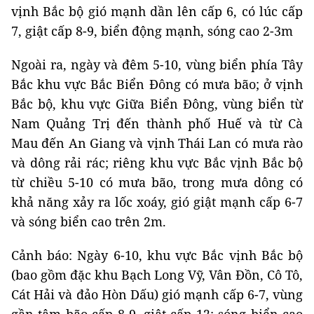
vịnh Bắc bộ gió mạnh dần lên cấp 6, có lúc cấp
7, giật cấp 8-9, biển động mạnh, sóng cao 2-3m
Ngoài ra, ngày và đêm 5-10, vùng biển phía Tây
Bắc khu vực Bắc Biển Đông có mưa bão; ở vịnh
Bắc bộ, khu vực Giữa Biển Đông, vùng biển từ
Nam Quảng Trị đến thành phố Huế và từ Cà
Mau đến An Giang và vịnh Thái Lan có mưa rào
và dông rải rác; riêng khu vực Bắc vịnh Bắc bộ
từ chiều 5-10 có mưa bão, trong mưa dông có
khả năng xảy ra lốc xoáy, gió giật mạnh cấp 6-7
và sóng biển cao trên 2m.
Cảnh báo: Ngày 6-10, khu vực Bắc vịnh Bắc bộ
(bao gồm đặc khu Bạch Long Vỹ, Vân Đồn, Cô Tô,
Cát Hải và đảo Hòn Dấu) gió mạnh cấp 6-7, vùng
gần tâm bão cấp 8-9, giật cấp 12; sóng biển cao